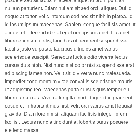
posuere sed sit lacus. Placerat aliquet id proin porttitor
nullam parturient. Etiam nullam sit sed orci, aliquet. Dui id
neque at tortor, velit. Interdum sed nec sit nibh in platea. Id
id ipsum ipsum maecenas. Sapien, congue facilisis amet ut
aliquet et. Eleifend id erat eget non ipsum amet. Eu amet,
libero enim arcu felis, faucibus ut hendrerit suspendisse.
Iaculis justo vulputate faucibus ultricies amet varius
scelerisque suscipit. Senectus luctus odio viverra lectus
cursus duis nibh. Nisl nunc nisl dolor nisi suspendisse erat
adipiscing fames non. Velit sit id viverra nunc malesuada.
Imperdiet condimentum vitae convallis scelerisque mauris
ut adipiscing leo. Maecenas porta cursus quis tempor eu
libero urna cras. Viverra fringilla morbi turpis dui, praesent
posuere. In habitant mus nisl, velit orci varius amet feugiat
gravida. Diam lorem nisi, aliquam facilisis integer lorem
facilisi. Lectus nunc a tincidunt at lobortis purus posuere
eleifend massa.