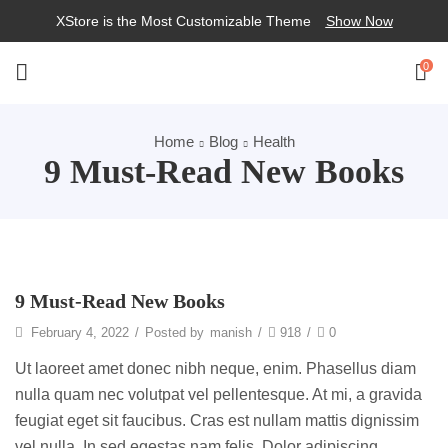
XStore is the Most Customizable
Theme
Show Now
0
Home
Blog
Health
9 Must-Read New Books
Health
9 Must-Read New Books
February 4, 2022
/
Posted by
manish
/
918
/
0
Ut laoreet amet donec nibh neque, enim. Phasellus diam
nulla quam nec volutpat vel pellentesque. At mi, a gravida
feugiat eget sit faucibus. Cras est nullam mattis dignissim
vel nulla. In sed egestas nam felis. Dolor adipiscing